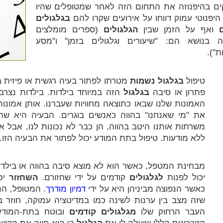
ים בהיפנוזה את התחום הזה לאחר שמטופלים שהיו
יפנוטי עמוק דווחו על אירועים שקרו להם
בגלגולים
ם
ואף על הזמן שבין
הגלגולים
(ספרים מומלצים
ה בנושא הם: "שיעורים וגלגולים בזמן" ו"מסע
").
טיפול
בגלגול נשמות
מטרתו לפתור בעיה רגשית או פיזית ב
פתרון או סיבה
בגלגול
הזה במיוחד בילדות. בילדות נצרב
האמונות שלנו שבאו כתוצאה מחוויות שעברנו. אותן אמונות 
את "מי שאנחנו" בהווה כאנשים בוגרים. הבעיה היא ש
משרתות אותנו היטב בהווה, הן כבר לא נכונות לנו, אבל אנ
ללא מודעות. טיפול בתת המודע יכול לפתור את הבעיה הזו.
מבחינת המטפל, כאשר הוא לא מוצא סיבה בהווה או בילד
יכול לפנות
לגלגולים
קודמים על ידי שחזורם.
השחזור
יכו
כאשר הנפוצה מביניהן היא על ידי
דמיון מודרך
. המטופל, ה
שזה מצב בין ערנות לשינה כמו במדיטציה עמוקה, חוזר 
העבר הרחוק שלו
מגלגולים קודמים
ובוטח בתת-המודע